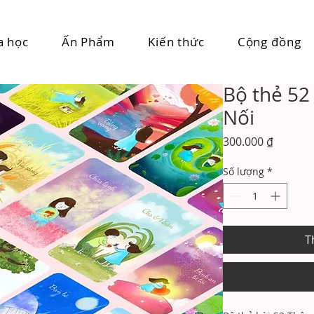
a học
Ấn Phẩm
Kiến thức
Cộng đồng
Bộ thẻ 52
Nối
Giá
300.000 ₫
Số lượng
*
T