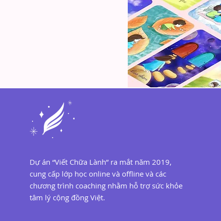
Dự án “Viết Chữa Lành” ra mắt năm 2019,
cung cấp lớp học online và offline và các
chương trình coaching nhằm hỗ trợ sức khỏe
tâm lý cộng đồng Việt.