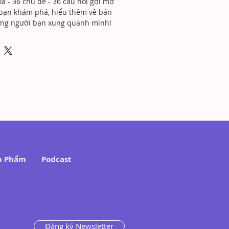
oá - 36 chủ đề - 36 câu hỏi gợi mở 
bạn khám phá, hiểu thêm về bản 
ng người bạn xung quanh mình!
n Phẩm
Podcast
Đăng ký Newsletter