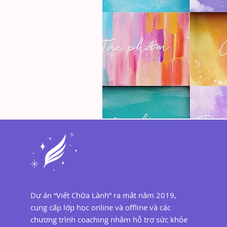
Dự án “Viết Chữa Lành” ra mắt năm 2019,
cung cấp lớp học online và offline và các
chương trình coaching nhằm hỗ trợ sức khỏe