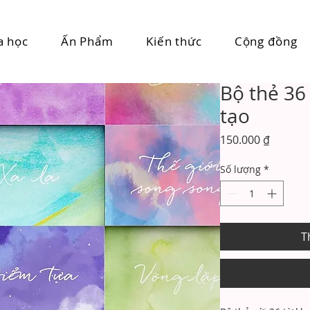
a học
Ấn Phẩm
Kiến thức
Cộng đồng
Bộ thẻ 36
tạo
Giá
150.000 ₫
Số lượng
*
T