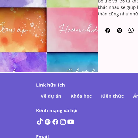
Bộ thẻ với 36 từ kh
khác nhau sẽ giúp 
thân cũng như nhữ
Link hữu ích
Về dự án
Khóa học
Kiến thức
Ấ
Kênh mạng xã hội
Email