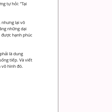
g tự hỏi: “Tại 
 nhưng lại vô 
ăng những dại 
n được hạnh phúc 
phải là dung 
ống tiếp. Và viết 
h vô hình đó.