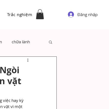
Đăng nhập
Trắc nghiệm
ân
chữa lành
 Ngòi
ằn vặt
 việc hay kỳ 
n vặt vì một 