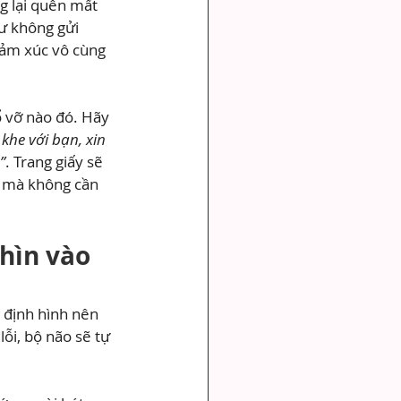
g lại quên mất 
hư không gửi 
cảm xúc vô cùng 
ổ vỡ nào đó. Hãy 
 khe với bạn, xin 
”
. Trang giấy sẽ 
u mà không cần 
hìn vào 
 định hình nên 
lỗi, bộ não sẽ tự 