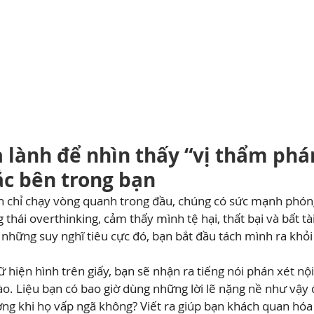
a lành để nhìn thấy “vị thẩm phá
c bên trong bạn
ch chỉ chạy vòng quanh trong đầu, chúng có sức mạnh phóng 
 thái overthinking, cảm thấy mình tệ hại, thất bại và bất tà
ả những suy nghĩ tiêu cực đó, bạn bắt đầu tách mình ra khỏ
hiện hình trên giấy, bạn sẽ nhận ra tiếng nói phán xét nội
. Liệu bạn có bao giờ dùng những lời lẽ nặng nề như vậy 
g khi họ vấp ngã không? Viết ra giúp bạn khách quan hóa 