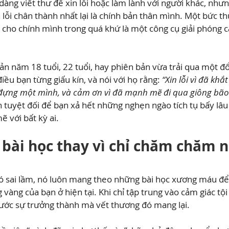
àng viết thư để xin lỗi hoặc làm lành với người khác, nhưn
n lỗi chân thành nhất lại là chính bản thân mình. Một bức t
t cho chính mình trong quá khứ là một công cụ giải phóng 
ản năm 18 tuổi, 22 tuổi, hay phiên bản vừa trải qua một đ
điều bạn từng giấu kín, và nói với họ rằng: 
“Xin lỗi vì đã khắt
u đựng một mình, và cảm ơn vì đã mạnh mẽ đi qua giông bão
n tuyệt đối để bạn xả hết những nghẹn ngào tích tụ bấy lâ
ẽ với bất kỳ ai.
 bài học thay vì chỉ chăm chăm n
ó sai lầm, nó luôn mang theo những bài học xương máu để
vàng của bạn ở hiện tại. Khi chỉ tập trung vào cảm giác tội 
ước sự trưởng thành mà vết thương đó mang lại.