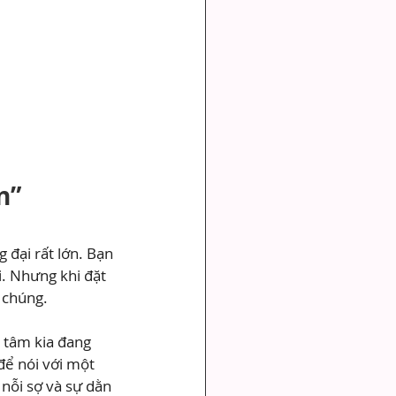
n” 
đại rất lớn. Bạn 
i. Nhưng khi đặt 
i chúng.
 tâm kia đang 
để nói với một 
nỗi sợ và sự dằn 