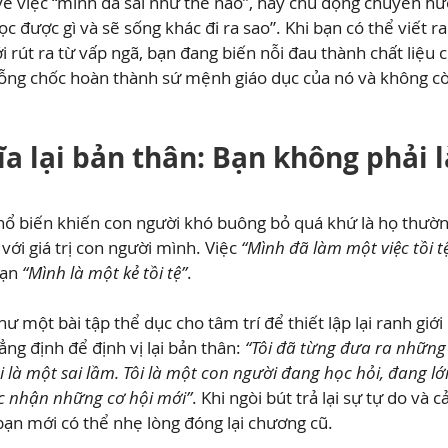
t về việc “mình đã sai như thế nào”, hãy chủ động chuyển hư
c được gì và sẽ sống khác đi ra sao”. Khi bạn có thể viết ra 
rút ra từ vấp ngã, bạn đang biến nỗi đau thành chất liệu c
bỗng chốc hoàn thành sứ mệnh giáo dục của nó và không còn
ĩa lại bản thân: Bạn không phải l
phổ biến khiến con người khó buông bỏ quá khứ là họ thườn
với giá trị con người mình. Việc 
“Mình đã làm một việc tồi t
ạn 
“Mình là một kẻ tồi tệ”
.
ư một bài tập thể dục cho tâm trí để thiết lập lại ranh giớ
ng định để định vị lại bản thân: 
“Tôi đã từng đưa ra những 
 là một sai lầm. Tôi là một con người đang học hỏi, đang lớ
 nhận những cơ hội mới”
. Khi ngòi bút trả lại sự tự do và 
 bạn mới có thể nhẹ lòng đóng lại chương cũ.