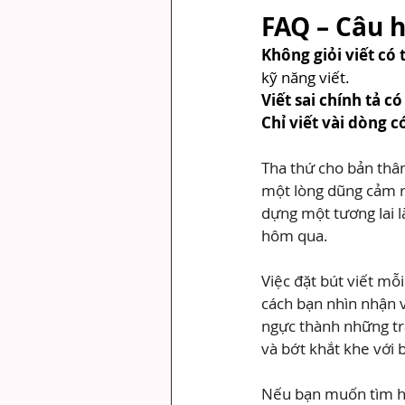
FAQ – Câu 
Không giỏi viết có
kỹ năng viết.
Viết sai chính tả c
Chỉ viết vài dòng 
Tha thứ cho bản thân 
một lòng dũng cảm rấ
dựng một tương lai l
hôm qua.
Việc đặt bút viết mỗ
cách bạn nhìn nhận 
ngực thành những tra
và bớt khắt khe với 
Nếu bạn muốn tìm hiể