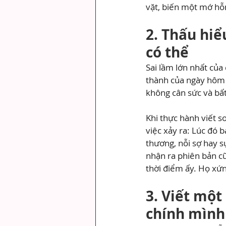
vặt, biến một mớ hỗ
2. Thấu hiể
có thể
Sai lầm lớn nhất của
thành của ngày hôm 
không cân sức và bất
Khi thực hành viết so
việc xảy ra: Lúc đó 
thương, nỗi sợ hay sự
nhận ra phiên bản cũ
thời điểm ấy. Họ xứn
3. Viết một
chính mình