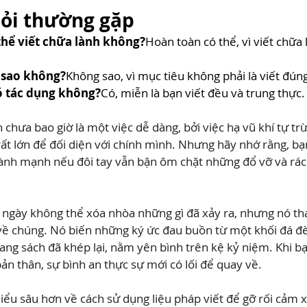
hỏi thường gặp
 thể viết chữa lành không?
Hoàn toàn có thể, vì viết chữa
ó sao không?
Không sao, vì mục tiêu không phải là viết đúng
có tác dụng không?
Có, miễn là bạn viết đều và trung thực.
chưa bao giờ là một việc dễ dàng, bởi việc hạ vũ khí tự trừ
t lớn để đối diện với chính mình. Nhưng hãy nhớ rằng, bạ
ành mạnh nếu đôi tay vẫn bận ôm chặt những đổ vỡ và rác 
i ngày không thể xóa nhòa những gì đã xảy ra, nhưng nó th
về chúng. Nó biến những ký ức đau buồn từ một khối đá đè
ng sách đã khép lại, nằm yên bình trên kệ kỷ niệm. Khi bạ
bản thân, sự bình an thực sự mới có lối để quay về.
u sâu hơn về cách sử dụng liệu pháp viết để gỡ rối cảm xúc