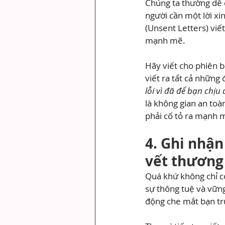
Chúng ta thường dễ d
người cần một lời xi
(Unsent Letters) viế
mạnh mẽ.
Hãy viết cho phiên b
viết ra tất cả những 
lỗi vì đã để bạn chị
là không gian an toà
phải cố tỏ ra mạnh m
4. Ghi nhận
vết thương
Quá khứ không chỉ c
sự thông tuệ và vững 
động che mắt bạn tr