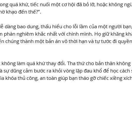
ong quá khứ, tiếc nuối một cơ hội đã bỏ lỡ, hoặc không ngừn
khờ khạo đến thế?”.
ễ dàng bao dung, thấu hiểu cho lỗi lầm của một người bạn,
hẩm phán nghiêm khắc nhất với chính mình. Họ giữ khăng kh
iến chúng thành một bản án vô thời hạn và tự tước đi quyề
 không làm quá khứ thay đổi. Tha thứ cho bản thân không 
 là sự dũng cảm bước ra khỏi vòng lặp đau khổ để học cách s
hìa khóa thủ công, an toàn giúp bạn tháo gỡ chiếc xiềng xíc