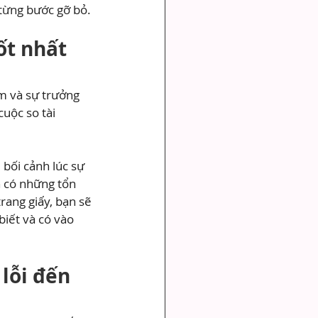
 từng bước gỡ bỏ.
ốt nhất 
ệm và sự trưởng 
uộc so tài 
 bối cảnh lúc sự 
n có những tổn 
rang giấy, bạn sẽ 
iết và có vào 
lỗi đến 