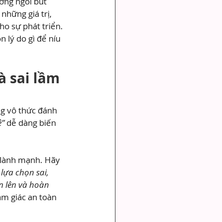
ớng ngòi bút 
những giá trị, 
ho sự phát triển. 
 lý do gì để níu 
à sai lầm 
g vô thức đánh 
ệ”
 dễ dàng biến 
i lành mạnh. Hãy 
lựa chọn sai, 
n lên và hoàn 
cảm giác an toàn 