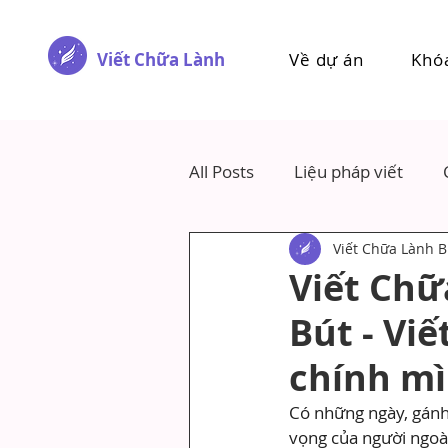
Viết Chữa Lành
Về dự án
Khó
All Posts
Liệu pháp viết
Viết Chữa Lành B
Viết Chữ
Bút - Viế
chính m
Có những ngày, gánh
vọng của người ngoài