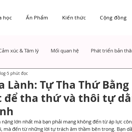
a học
Ấn Phẩm
Kiến thức
Cộng đồng
Cảm xúc & Tâm lý
Mối quan hệ
Phát triển bản th
log
5 phút đọc
a Lành: Tự Tha Thứ Bằng
t để tha thứ và thôi tự d
ình
 nặng lớn nhất mà bạn phải mang không đến từ áp lực công
, mà đến từ những lời tự trách âm thầm bên trong. Bạn dằ