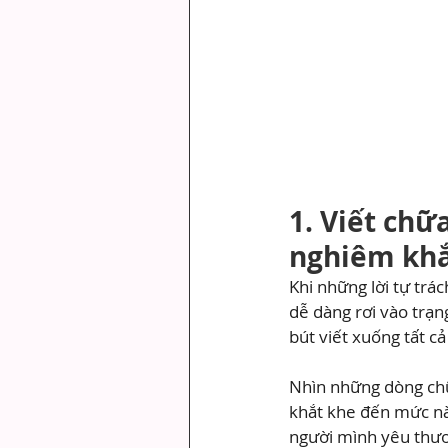
1. Viết chữ
nghiêm khắ
Khi những lời tự trá
dễ dàng rơi vào trạng
bút viết xuống tất c
Nhìn những dòng chữ 
khắt khe đến mức nào
người mình yêu thươn