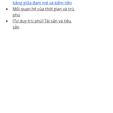
bằng giữa đam mê và kiếm tiền
Mối quan hệ của thời gian và trù 
phú
[Tư duy trù phú] Tài sản và tiêu 
sản