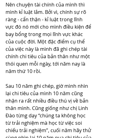
Nên chuyện tài chính của mình thì 
mình kỉ luật lắm. Bởi vì, chính sự rõ 
ràng - cẩn thận - kỉ luật trong lĩnh 
vực đó nó mới cho mình điều kiện để 
bay bổng trong mọi lĩnh vực khác 
của cuộc đời. Một đặc điểm cụ thể 
của việc này là mình đã ghi chép tài 
chính chi tiêu của bản thân như một 
thói quen mỗi ngày, tới năm nay là 
năm thứ 10 rồi.
Sau 10 năm ghi chép, giờ mình nhìn 
lại chi tiêu của mình 10 năm cũng 
nhận ra rất nhiều điều thú vị về bản 
thân mình. Cũng giống như chị Linh 
Đào từng dạy “chúng ta không học 
từ trải nghiệm mà học từ việc soi 
chiếu trải nghiệm”, cuối năm hãy thử 
cùng nhìn lại 10 năm qua chi tiêu của 