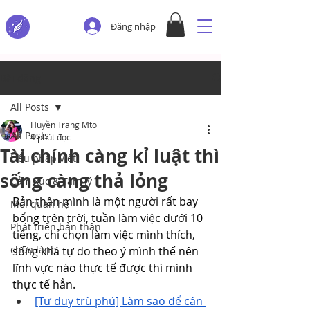
Đăng nhập
Bài đăng
All Posts
Huyền Trang Mto
All Posts
4 phút đọc
Tài chính càng kỉ luật thì
Liệu pháp viết
sống càng thả lỏng
Cảm xúc & Tâm lý
Bản thân mình là một người rất bay 
Mối quan hệ
bổng trên trời, tuần làm việc dưới 10 
Phát triển bản thân
tiếng, chỉ chọn làm việc mình thích, 
chữa lành
sống khá tự do theo ý mình thế nên 
lĩnh vực nào thực tế được thì mình 
thực tế hẳn. 
[Tư duy trù phú] Làm sao để cân 