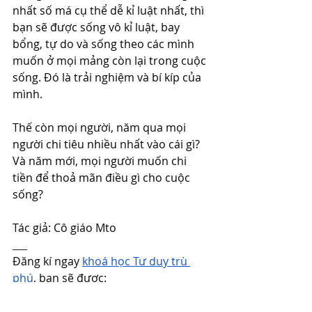
nhất số má cụ thể dễ kỉ luật nhất, thì 
bạn sẽ được sống vô kỉ luật, bay 
bổng, tự do và sống theo các mình 
muốn ở mọi mảng còn lại trong cuộc 
sống. Đó là trải nghiệm và bí kíp của 
mình.
Thế còn mọi người, năm qua mọi 
người chi tiêu nhiều nhất vào cái gì? 
Và năm mới, mọi người muốn chi 
tiền để thoả mãn điều gì cho cuộc 
sống?
Tác giả: Cô giáo Mto
___
Đăng kí ngay
khoá học Tư duy trù 
phú
, bạn sẽ được:
Làm bài "test" kiểm tra tình hình 
tài chính