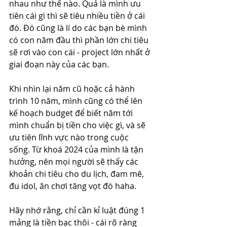
nhau như thế nào. Quả là mình ưu 
tiên cái gì thì sẽ tiêu nhiều tiền ở cái 
đó. Đó cũng là lí do các bạn bè mình 
có con năm đầu thì phần lớn chi tiêu 
sẽ rơi vào con cái - project lớn nhất ở 
giai đoạn này của các bạn. 
Khi nhìn lại năm cũ hoặc cả hành 
trình 10 năm, mình cũng có thể lên 
kế hoạch budget để biết năm tới 
mình chuẩn bị tiền cho việc gì, và sẽ 
ưu tiên lĩnh vực nào trong cuộc 
sống. Từ khoá 2024 của mình là tận 
hưởng, nên mọi người sẽ thấy các 
khoản chi tiêu cho du lịch, đam mê, 
đu idol, ăn chơi tăng vọt đó haha. 
Hãy nhớ rằng, chỉ cần kỉ luật đúng 1 
mảng là tiền bạc thôi - cái rõ ràng 