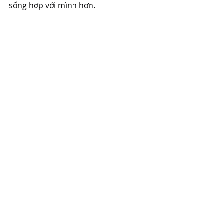
sống hợp với mình hơn.
Cô giáo Mto
Phát triển bản thân
Bài đăng gần đây
Xem tất cả