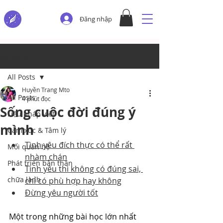
Đăng nhập
Bài đăng
All Posts
Huyền Trang Mto
All Posts
4 phút đọc
Sống cuộc đời đúng ý
Liệu pháp viết
mình
Cảm xúc & Tâm lý
Tình yêu đích thực có thể rất 
Mối quan hệ
nhàm chán
Phát triển bản thân
Tình yêu thì không có đúng sai, 
chữa lành
chỉ có phù hợp hay không
Đừng yêu người tốt
Một trong những bài học lớn nhất 