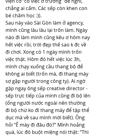
viện cớ “có việc ở trường” để nghỉ, 
chẳng ai cấm. Các sếp còn khen con 
bé chăm học :)).
Sau này vào Sài Gòn làm ở agency, 
mình cũng lâu lâu lại trốn làm. Ngày 
nào đi làm mình cũng kêu ơ hôm nay 
hết việc rồi, trời đẹp thế sao k đc về 
đi chơi. Xong có 1 ngày mình trốn 
việc thật. Hôm đó hết việc lúc 3h, 
mình chạy xuống cầu thang bộ để 
không ai biết (trốn mà, đi thang máy 
sợ gặp người trong công ty). Ai ngờ 
gặp ngay ông sếp creative director - 
sếp trực tiếp của mình cũng đi bộ lên 
(ổng người nước ngoài nên thường 
đi bộ chứ ko đi thang máy để tập thể 
dục mà về sau mình mới biết). Ông 
hỏi “Ê mày đi đâu đó?” Mình hoảng 
quá, lúc đó buột miệng nói thật: “Thì 