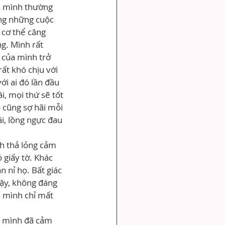
a mình thường 
ưng những cuộc 
 cơ thể căng 
g. Mình rất 
của mình trở 
ất khó chịu với 
ới ai đó lần đầu 
i, mọi thứ sẽ tốt 
 cũng sợ hãi mỗi 
i, lồng ngực đau 
h thả lỏng cảm 
 giấy tờ. Khác 
 nỉ họ. Bất giác 
ậy, không đáng 
 mình chỉ mất 
hì mình đã cảm 