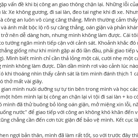
p vấn đề khi bị công an giao thông chặn lại. Những lỗi củ
 là: Xe không gương, đi sai làn, đeo tai nghe khi đi xe. Nh
và công an luôn vô cùng căng thẳng. Mình thường cảm thấy
và ánh mắt bộc lộ rõ sự căng thẳng, oán giận và phản khán
trở nên dễ dàng hơn, nhưng mình không làm được. Cái tôi 
o tướng ngăn mình tiếp cận với cảnh sát. Khoảnh khắc đó r
hẳng giống như khi mình gặp ai đó lần đầu, phải giao tiếp v
g). Mình biết mình chỉ cần thả lỏng một cái, cười nhẹ một cá
g mình không làm được. Dần dần mình rơi vào cảnh lúc nào
Có khi thoáng nhìn thấy cảnh sát là tim mình đánh thịch 1 cá
hó thở mất vài giây.
gian mình nuôi dưỡng sự tự tin bên trong mình và học các
một hôm mình lại bị công an chặn lại vì tội đi sai làn + ko có
 mình đã thử buông bỏ lòng oán giận, mở miệng xin lỗi, năn
xuống nước" để giao tiếp với công an không khó khăn đến v
ũng chẳng cần đến cơn tức giận để bảo vệ mình. Kết cục là
hen ngợi bản thân, mình đã làm rất tốt, so với trước đây t