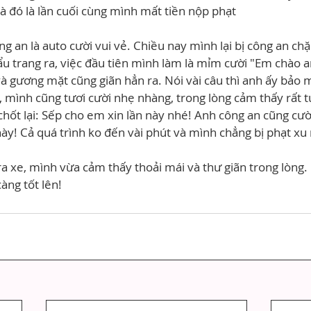
à đó là lần cuối cùng mình mất tiền nộp phạt 
ng an là auto cười vui vẻ. Chiều nay mình lại bị công an chặ
u trang ra, việc đầu tiên mình làm là mỉm cười "Em chào a
 và gương mặt cũng giãn hẳn ra. Nói vài câu thì anh ấy bảo 
i, mình cũng tươi cười nhẹ nhàng, trong lòng cảm thấy rất tự
 chốt lại: Sếp cho em xin lần này nhé! Anh công an cũng cườ
này! Cả quá trình ko đến vài phút và mình chẳng bị phạt xu
ra xe, mình vừa cảm thấy thoải mái và thư giãn trong lòng.
àng tốt lên!