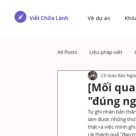
Viết Chữa Lành
Về dự án
Khó
All Posts
Liệu pháp viết
Cô Giáo Bảo Ngọ
[Mối qua
"đúng ng
Tự ghi nhận bản thân
làm được những thứ 
thật ra việc mình gh
cái thành quả "đao to