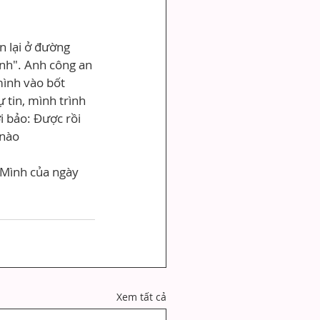
n lại ở đường 
nh". Anh công an 
mình vào bốt 
 tin, mình trình 
i bảo: Được rồi 
 nào 
 Mình của ngày 
Xem tất cả