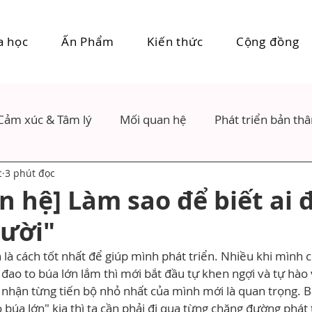
a học
Ấn Phẩm
Kiến thức
Cộng đồng
Cảm xúc & Tâm lý
Mối quan hệ
Phát triển bản th
c
3 phút đọc
n hệ] Làm sao để biết ai đ
ười"
 là cách tốt nhất để giúp mình phát triển. Nhiều khi mình cứ
đao to búa lớn lắm thì mới bắt đầu tự khen ngợi và tự hào
i nhận từng tiến bộ nhỏ nhất của mình mới là quan trọng. 
 búa lớn" kia thì ta cần phải đi qua từng chặng đường phát 