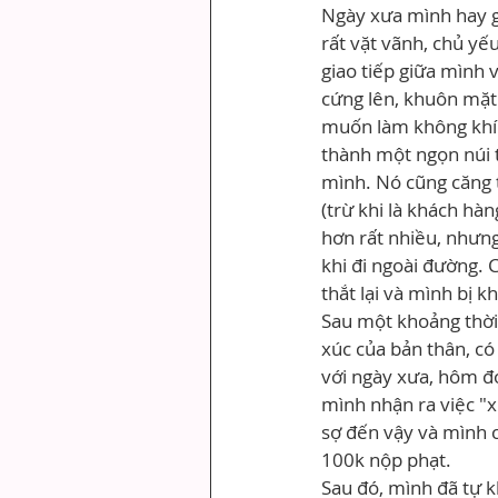
Ngày xưa mình hay gặ
rất vặt vãnh, chủ yếu
giao tiếp giữa mình 
cứng lên, khuôn mặt 
muốn làm không khí 
thành một ngọn núi t
mình. Nó cũng căng t
(trừ khi là khách hàn
hơn rất nhiều, nhưn
khi đi ngoài đường. 
thắt lại và mình bị k
Sau một khoảng thời 
xúc của bản thân, có 
với ngày xưa, hôm đó
mình nhận ra việc "
sợ đến vậy và mình c
100k nộp phạt.
Sau đó, mình đã tự k