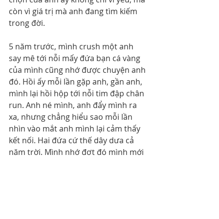
còn vì giá trị mà anh đang tìm kiếm 
trong đời.
5 năm trước, mình crush một anh 
say mê tới nỗi mấy đứa bạn cá vàng 
của mình cũng nhớ được chuyện anh 
đó. Hồi ấy mỗi lần gặp anh, gần anh, 
mình lại hồi hộp tới nỗi tim đập chân 
run. Anh né mình, anh đẩy mình ra 
xa, nhưng chẳng hiểu sao mỗi lần 
nhìn vào mắt anh mình lại cảm thấy 
kết nối. Hai đứa cứ thế dây dưa cả 
năm trời. Mình nhớ đợt đó mình mới 
học thiền, mình còn hỏi cô giáo "Khi 
nhìn anh ấy em cảm thấy rất ấm áp, 
liệu có phải chỉ từ phía em thôi ko?". 
Cô giáo trả lời "Cảm giác gần gũi kết 
nối không bao giờ là một phía". Mà 