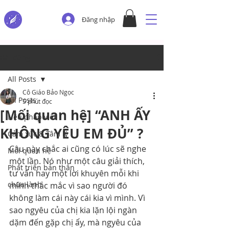
Đăng nhập
Bài đăng
All Posts
Cô Giáo Bảo Ngọc
All Posts
5 phút đọc
[Mối quan hệ] “ANH ẤY
Liệu pháp viết
KHÔNG YÊU EM ĐỦ” ?
Cảm xúc & Tâm lý
Câu này chắc ai cũng có lúc sẽ nghe 
Mối quan hệ
một lần. Nó như một câu giải thích, 
Phát triển bản thân
tư vấn hay một lời khuyên mỗi khi 
chữa lành
mình thắc mắc vì sao người đó 
không làm cái này cái kia vì mình. Vì 
sao ngyêu của chị kia lặn lội ngàn 
dặm đến gặp chị ấy, mà ngyêu của 