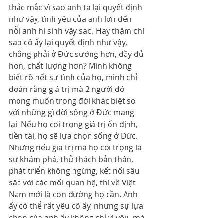
thắc mắc vì sao anh ta lại quyết định 
như vậy, tình yêu của anh lớn đến 
nỗi anh hi sinh vậy sao. Hay thậm chí 
sao cô ấy lại quyết định như vậy, 
chẳng phải ở Đức sướng hơn, đầy đủ 
hơn, chất lượng hơn? Mình không 
biết rõ hết sự tình của họ, mình chỉ 
đoán rằng giá trị mà 2 người đó 
mong muốn trong đời khác biệt so 
với những gì đời sống ở Đức mang 
lại. Nếu họ coi trọng giá trị ổn định, 
tiền tài, họ sẽ lựa chọn sống ở Đức. 
Nhưng nếu giá trị mà họ coi trọng là 
sự khám phá, thử thách bản thân, 
phát triển không ngừng, kết nối sâu 
sắc với các mối quan hệ, thì về Việt 
Nam mới là con đường họ cần. Anh 
ấy có thể rất yêu cô ấy, nhưng sự lựa 
chọn của anh ấy không chỉ vì yêu, mà 