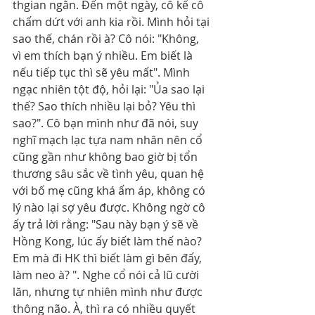
thgian ngắn. Đến một ngày, cô kể cô 
chấm dứt với anh kia rồi. Mình hỏi tại 
sao thế, chán rồi à? Cô nói: "Không, 
vì em thích bạn ý nhiều. Em biết là 
nếu tiếp tục thì sẽ yêu mất". Mình 
ngạc nhiên tột độ, hỏi lại: "Ủa sao lại 
thế? Sao thích nhiều lại bỏ? Yêu thì 
sao?". Cô bạn mình như đã nói, suy 
nghĩ mạch lạc tựa nam nhân nên cổ 
cũng gần như không bao giờ bị tổn 
thương sâu sắc về tình yêu, quan hệ 
với bố mẹ cũng khá ấm áp, không có 
lý nào lại sợ yêu được. Không ngờ cô 
ấy trả lời rằng: "Sau này bạn ý sẽ về 
Hồng Kong, lúc ấy biết làm thế nào? 
Em mà đi HK thì biết làm gì bên đấy, 
làm neo à? ". Nghe cổ nói cả lũ cười 
lăn, nhưng tự nhiên mình như được 
thông não. À, thì ra có nhiều quyết 