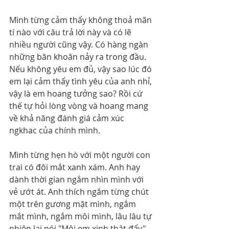
Mình từng cảm thấy không thoả mãn 
tí nào với câu trả lời này và có lẽ 
nhiều người cũng vậy. Có hàng ngàn 
những băn khoăn nảy ra trong đầu. 
Nếu không yêu em đủ, vậy sao lúc đó 
em lại cảm thấy tình yêu của anh nhỉ, 
vậy là em hoang tưởng sao? Rồi cứ 
thế tự hỏi lòng vòng và hoang mang 
về khả năng đánh giá cảm xúc 
ngkhac của chính mình.
Mình từng hẹn hò với một người con 
trai có đôi mắt xanh xám. Anh hay 
dành thời gian ngắm nhìn mình với 
vẻ ướt át. Anh thích ngắm từng chút 
một trên gương mặt mình, ngắm 
mắt mình, ngắm môi mình, lâu lâu tự 
nhiên lại nói "Môi em xinh thật đấy". 