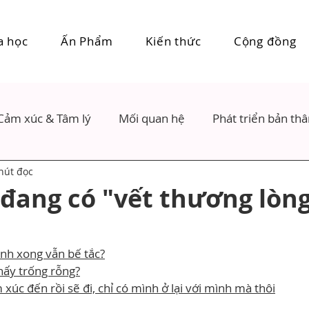
a học
Ấn Phẩm
Kiến thức
Cộng đồng
Cảm xúc & Tâm lý
Mối quan hệ
Phát triển bản th
hút đọc
 đang có "vết thương lòn
nh xong vẫn bế tắc?
thấy trống rỗng?
 xúc đến rồi sẽ đi, chỉ có mình ở lại với mình mà thôi