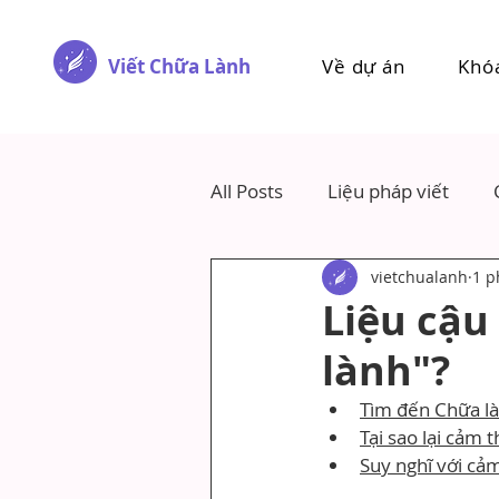
Viết Chữa Lành
Về dự án
Khó
All Posts
Liệu pháp viết
vietchualanh
1 p
Liệu cậu
lành"?
Tìm đến Chữa là
Tại sao lại cảm 
Suy nghĩ với cảm