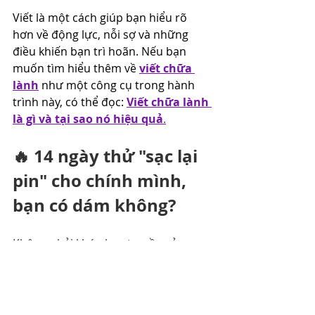
Viết là một cách giúp bạn hiểu rõ 
hơn về động lực, nỗi sợ và những 
điều khiến bạn trì hoãn. 
Nếu bạn 
muốn tìm hiểu thêm về 
viết chữa 
lành
 như một công cụ trong hành 
trình này, có thể đọc: 
Viết chữa lành 
là gì và tại sao nó hiệu quả
.
🔥 14 ngày thử "sạc lại 
pin" cho chính mình, 
bạn có dám không?
Không phải khóa học truyền cảm 
hứng. Không hô hào mấy bạn cố lên. 
Chỉ là:
- Làm test kiểm tra bạn có đang 
burnout không