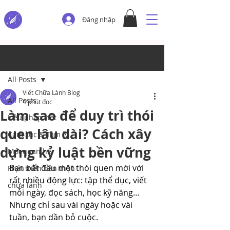
Đăng nhập
Bài đăng
All Posts
Viết Chữa Lành Blog
All Posts
4 phút đọc
Làm sao để duy trì thói
Liệu pháp viết
quen lâu dài? Cách xây
Cảm xúc & Tâm lý
dựng kỷ luật bền vững
Mối quan hệ
Bạn bắt đầu một thói quen mới với 
Phát triển bản thân
rất nhiều động lực: tập thể dục, viết 
chữa lành
mỗi ngày, đọc sách, học kỹ năng… 
Nhưng chỉ sau vài ngày hoặc vài 
tuần, bạn dần bỏ cuộc.