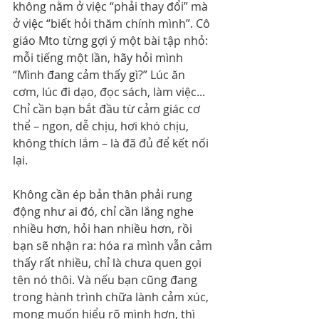
không nằm ở việc “phải thay đổi” mà 
ở việc “biết hỏi thăm chính mình”. Cô 
giáo Mto từng gợi ý một bài tập nhỏ: 
mỗi tiếng một lần, hãy hỏi mình 
“Mình đang cảm thấy gì?” Lúc ăn 
cơm, lúc đi dạo, đọc sách, làm việc... 
Chỉ cần bạn bắt đầu từ cảm giác cơ 
thể – ngon, dễ chịu, hơi khó chịu, 
không thích lắm – là đã đủ để kết nối 
lại.
Không cần ép bản thân phải rung 
động như ai đó, chỉ cần lắng nghe 
nhiều hơn, hỏi han nhiều hơn, rồi 
bạn sẽ nhận ra: hóa ra mình vẫn cảm 
thấy rất nhiều, chỉ là chưa quen gọi 
tên nó thôi. Và nếu bạn cũng đang 
trong hành trình chữa lành cảm xúc, 
mong muốn hiểu rõ mình hơn, thì 