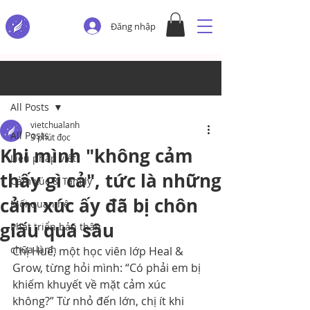
Đăng nhập
Bài đăng
All Posts
vietchualanh
All Posts
3 phút đọc
Khi mình "không cảm
Liệu pháp viết
thấy gì cả", tức là những
Cảm xúc & Tâm lý
cảm xúc ấy đã bị chôn
Mối quan hệ
giấu quá sâu
Phát triển bản thân
chữa lành
Chị Huế, một học viên lớp Heal & 
Grow, từng hỏi mình: “Có phải em bị 
khiếm khuyết về mặt cảm xúc 
không?” Từ nhỏ đến lớn, chị ít khi 