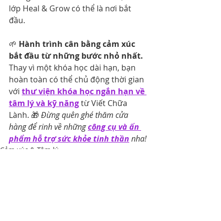
lớp Heal & Grow có thể là nơi bắt 
đầu.
🌱 
Hành trình cân bằng cảm xúc 
bắt đầu từ những bước nhỏ nhất.
Thay vì một khóa học dài hạn, bạn 
hoàn toàn có thể chủ động thời gian 
với 
thư viện khóa học ngắn hạn về 
tâm lý và kỹ năng
 từ Viết Chữa 
Lành. 🎁 
Đừng quên ghé thăm cửa 
hàng để rinh về những 
công cụ và ấn 
phẩm hỗ trợ sức khỏe tinh thần
 nha!
Cảm xúc & Tâm lý
Bài đăng gần đây
Xem tất cả