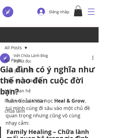
Đăng nhập
Bài đăng
All Posts
Viết Chữa Lành Blog
All Posts
3 phút đọc
Gia đình có ý nghĩa như
Liệu pháp viết
thế nào đến cuộc đời
Cảm xúc & Tâm lý
bạn?
Mối quan hệ
Tuần 6 của khóa học 
Heal & Grow
, 
Phát triển bản thân
tụi mình cùng đi sâu vào một chủ đề 
chữa lành
quan trọng nhưng cũng vô cùng 
nhạy cảm:
Family Healing – Chữa lành 