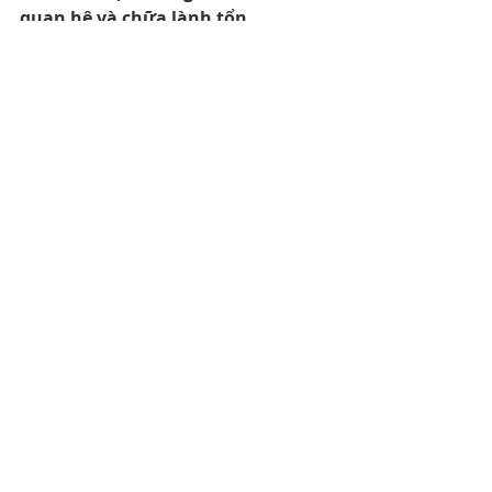
quan hệ và chữa lành tổn 
thương
 sẽ là người bạn đồng hành 
tuyệt vời giúp bạn vững bước.
Mối quan hệ
Bài đăng gần đây
Xem tất cả