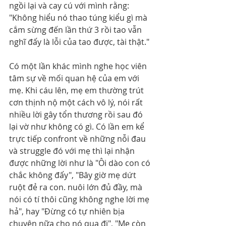
ngồi lại và cay cú với mình rằng: 
"Không hiểu nó thao túng kiểu gì mà 
cắm sừng đến lần thứ 3 rồi tao vẫn 
nghĩ đấy là lỗi của tao được, tài thật."
Có một lần khác mình nghe học viên 
tâm sự về mối quan hệ của em với 
mẹ. Khi cáu lên, mẹ em thường trút 
cơn thịnh nộ một cách vô lý, nói rất 
nhiều lời gây tổn thương rồi sau đó 
lại vờ như không có gì. Có lần em kể 
trực tiếp confront về những nỗi đau 
và struggle đó với mẹ thì lại nhận 
được những lời như là "Ôi dào con có 
chắc không đấy", "Bây giờ mẹ dứt 
ruột đẻ ra con. nuôi lớn đủ đầy, mà 
nói có tí thôi cũng không nghe lời mẹ 
hả", hay "Đừng có tự nhiên bịa 
chuyện nữa cho nó qua đi", "Mẹ còn 