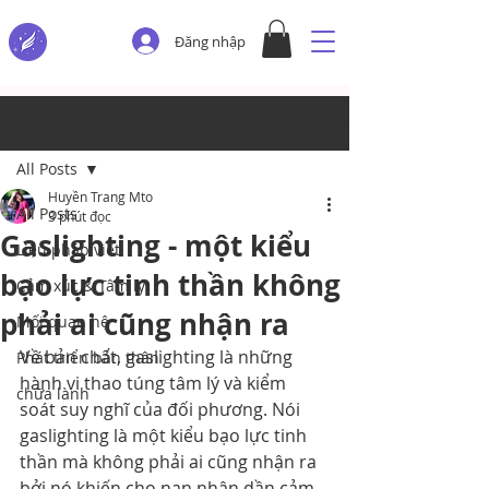
Đăng nhập
Bài đăng
All Posts
Huyền Trang Mto
All Posts
3 phút đọc
Gaslighting - một kiểu
Liệu pháp viết
bạo lực tinh thần không
Cảm xúc & Tâm lý
phải ai cũng nhận ra
Mối quan hệ
Về bản chất, gaslighting là những 
Phát triển bản thân
hành vi thao túng tâm lý và kiểm 
chữa lành
soát suy nghĩ của đối phương. Nói 
gaslighting là một kiểu bạo lực tinh 
thần mà không phải ai cũng nhận ra 
bởi nó khiến cho nạn nhân dần cảm 