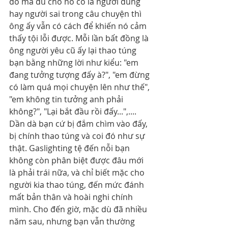
đó mà dù cho nó có là người đúng 
hay người sai trong câu chuyện thì 
ông ấy vẫn có cách để khiến nó cảm 
thấy tội lỗi được. Mỗi lần bất đồng là 
ông người yêu cũ ấy lại thao túng 
bạn bằng những lời như kiểu: "em 
đang tưởng tượng đấy à?", "em đừng 
có làm quá mọi chuyện lên như thế", 
"em không tin tưởng anh phải 
không?", "Lại bắt đầu rồi đấy...",.... 
Dần dà bạn cứ bị đắm chìm vào đấy, 
bị chính thao túng và coi đó như sự 
thật. Gaslighting tệ đến nỗi bạn 
không còn phân biệt được đâu mới 
là phải trái nữa, và chỉ biết mặc cho 
người kia thao túng, đến mức đánh 
mất bản thân và hoài nghi chính 
mình. Cho đến giờ, mặc dù đã nhiều 
năm sau, nhưng bạn vẫn thường 