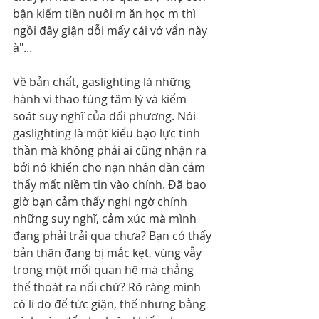
bận kiếm tiền nuôi m ăn học m thì 
ngồi đây giận dỗi mấy cái vớ vẩn này 
à"...
Về bản chất, gaslighting là những 
hành vi thao túng tâm lý và kiểm 
soát suy nghĩ của đối phương. Nói 
gaslighting là một kiểu bạo lực tinh 
thần mà không phải ai cũng nhận ra 
bởi nó khiến cho nạn nhân dần cảm 
thấy mất niềm tin vào chính. Đã bao 
giờ bạn cảm thấy nghi ngờ chính 
những suy nghĩ, cảm xúc mà mình 
đang phải trải qua chưa? Bạn có thấy 
bản thân đang bị mắc kẹt, vùng vẫy 
trong một mối quan hệ mà chẳng 
thể thoát ra nổi chứ? Rõ ràng mình 
có lí do để tức giận, thế nhưng bằng 