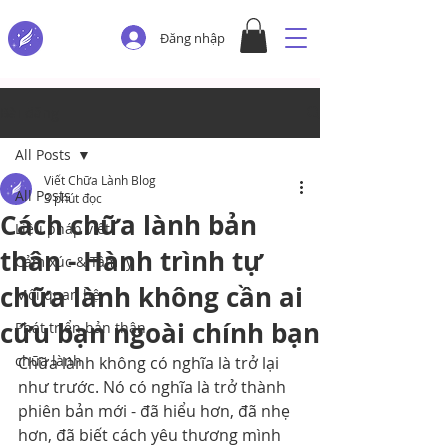
Đăng nhập
Bài đăng
All Posts
Viết Chữa Lành Blog
All Posts
3 phút đọc
Cách chữa lành bản
Liệu pháp viết
thân - Hành trình tự
Cảm xúc & Tâm lý
chữa lành không cần ai
Mối quan hệ
cứu bạn ngoài chính bạn
Phát triển bản thân
chữa lành
Chữa lành không có nghĩa là trở lại 
như trước. Nó có nghĩa là trở thành 
phiên bản mới - đã hiểu hơn, đã nhẹ 
hơn, đã biết cách yêu thương mình 