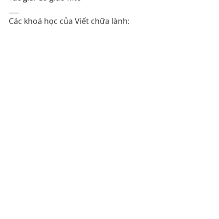
___
Các khoá học của Viết chữa lành: 
https://www.vietchualanh.vn/khoa-
hoc
Phát triển bản thân
Bài đăng gần đây
Xem tất cả