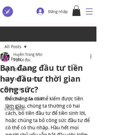
Đăng nhập
Bài đăng
All Posts
Huyền Trang Mto
All Posts
3 phút đọc
Bạn đang đầu tư tiền
Liệu pháp viết
hay đầu tư thời gian
Cảm xúc & Tâm lý
công sức?
Mối quan hệ
Để chúng ta có thể kiếm được tiền 
Phát triển bản thân
làm giàu, chúng ta thường có hai 
chữa lành
cách, bỏ tiền đầu tư để tiền sinh lời, 
hoặc chúng ta bỏ công sức đầu tư để 
có thể có thu nhập. Hầu hết mọi 
người chủ yếu vẫn bắt đầu việc kiếm 