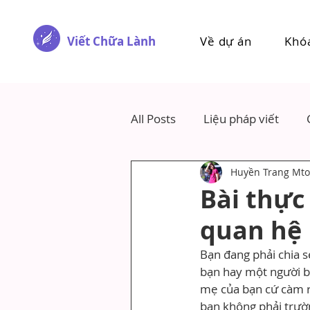
Viết Chữa Lành
Về dự án
Khó
All Posts
Liệu pháp viết
Huyền Trang Mto
Bài thực
quan hệ
Bạn đang phải chia s
bạn hay một người bạ
mẹ của bạn cứ càm rà
bạn không phải trườ