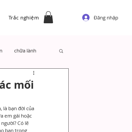
Đăng nhập
Trắc nghiệm
ân
chữa lành
các mối
 là bạn đời của 
ứa em gái hoặc 
người? Có lẽ 
ho bạn trong 