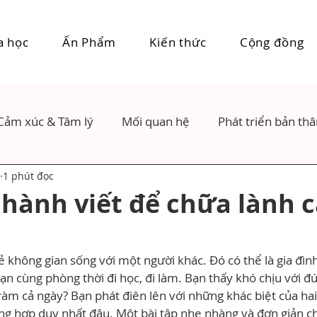
a học
Ấn Phẩm
Kiến thức
Cộng đồng
Cảm xúc & Tâm lý
Mối quan hệ
Phát triển bản th
1 phút đọc
 hành viết để chữa lành 
ẻ không gian sống với một người khác. Đó có thể là gia đình,
n cùng phòng thời đi học, đi làm. Bạn thấy khó chịu với đ
m cả ngày? Bạn phát điên lên với những khác biệt của hai 
ng hợp duy nhất đâu. Một bài tập nhẹ nhàng và đơn giản c