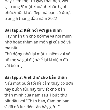
Hãy kiếm một tờ giấy thật đẹp, viết 
lại trong 5’ một khoảnh khắc hạnh 
phúc/một kí ức đẹp mà bạn có được 
trong 5 tháng đầu năm 2022
Bài tập 2: Kết nối với gia đình
Hãy nhắn tin cho bố/mẹ và nói mình 
nhớ hoặc thèm ăn món gì của bố và 
mẹ nấu.
Chủ động nhớ lại một kỉ niệm vui với 
bố mẹ và gọi điện/kể lại kỉ niệm đó 
với bố mẹ
Bài tập 3: Viết thư cho bản thân
Nếu một buổi tối hề cảm thấy cô đơn 
hay buồn tủi, hãy tự viết cho bản 
thân mình của năm sau 1 bức thư 
bắt đầu với “Chào bạn, Cám ơn bạn 
vì đã nỗ lực đến tận bây giờ…”