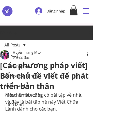
Đăng nhập
Bài đăng
All Posts
Huyền Trang Mto
All Posts
2 phút đọc
[Các phương pháp viết]
Liệu pháp viết
Bốn chủ đề viết để phát
Cảm xúc & Tâm lý
triển bản thân
Mối quan hệ
Mùa hè nào cũng có bài tập về nhà, 
Phát triển bản thân
và đây là bài tập hè này Viết Chữa 
chữa lành
Lành dành cho các bạn.