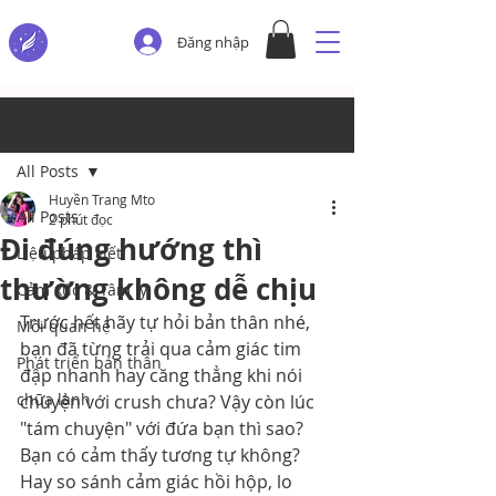
Đăng nhập
Bài đăng
All Posts
Huyền Trang Mto
All Posts
2 phút đọc
Đi đúng hướng thì
Liệu pháp viết
thường không dễ chịu
Cảm xúc & Tâm lý
Trước hết hãy tự hỏi bản thân nhé, 
Mối quan hệ
bạn đã từng trải qua cảm giác tim 
Phát triển bản thân
đập nhanh hay căng thẳng khi nói 
chữa lành
chuyện với crush chưa? Vậy còn lúc 
"tám chuyện" với đứa bạn thì sao? 
Bạn có cảm thấy tương tự không? 
Hay so sánh cảm giác hồi hộp, lo 